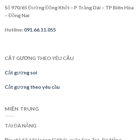
Số 970/65 Đường Đồng Khởi – P Trảng Dài – TP Biên Hòa
– Đồng Nai
Hotline
:
091.66.11.055
CẮT GƯƠNG THEO YÊU CẦU
Cắt gương soi
Cắt gương theo yêu cầu
MIỀN TRUNG
TẠI ĐÀ NẴNG
Địa chỉ:
Số 63 Hoàng Sĩ Khải, quận Sơn Trà, Đà Nẵng