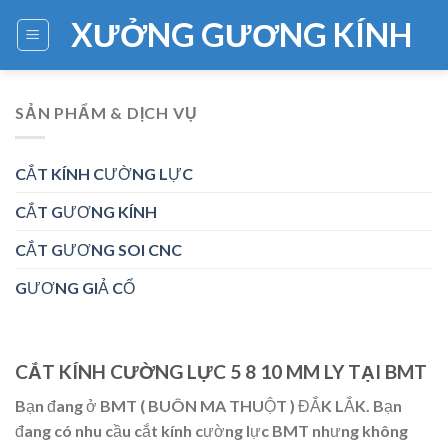
Skip
XƯỞNG GƯƠNG KÍNH
to
content
SẢN PHẨM & DỊCH VỤ
CẮT KÍNH CƯỜNG LỰC
CẮT GƯƠNG KÍNH
CẮT GƯƠNG SOI CNC
GƯƠNG GIẢ CỔ
CẮT KÍNH CƯỜNG LỰC 5 8 10 MM LY TẠI BMT
Bạn đang ở BMT ( BUÔN MA THUỘT ) ĐẮK LẮK. Bạn
đang có nhu cầu cắt kính cường lực BMT nhưng không