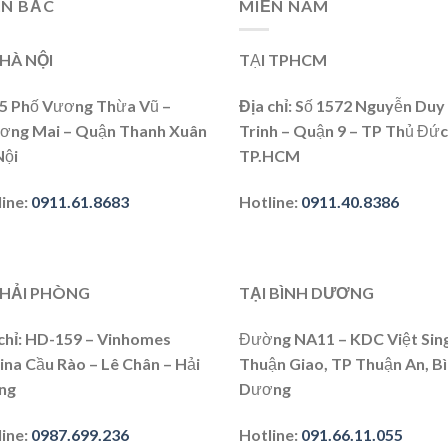
ỀN BẮC
MIỀN NAM
 HÀ NỘI
TẠI TPHCM
15 Phố Vương Thừa Vũ –
Địa chỉ:
Số 1572 Nguyễn Duy
ơng Mai – Quận Thanh Xuân
Trinh – Quận 9 – TP Thủ Đức
Nội
TP.HCM
line
:
0911.61.8683
Hotline:
0911.40.8386
 HẢI PHÒNG
TẠI BÌNH DƯƠNG
chỉ
: HD-159 – Vinhomes
Đường NA11 – KDC Việt Sing
na Cầu Rào – Lê Chân – Hải
Thuận Giao, TP Thuận An, B
ng
Dương
line
:
0987.699.236
Hotline:
091.66.11.055