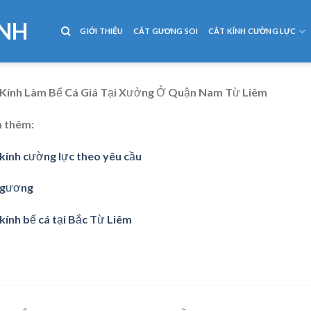
NH
GIỚI THIỆU
CẮT GƯƠNG SOI
CẮT KÍNH CƯỜNG LỰC
 Kính Làm Bể Cá Giá Tại Xưởng Ở Quận Nam Từ Liêm
 thêm:
kính cường lực theo yêu cầu
 gương
kính bể cá tại Bắc Từ Liêm