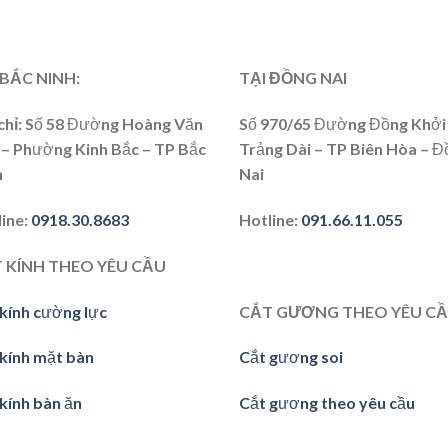
 BẮC NINH:
TẠI ĐỒNG NAI
chỉ
: Số 58 Đường Hoàng Văn
Số 970/65 Đường Đồng Khởi 
 – Phường Kinh Bắc – TP Bắc
Trảng Dài – TP Biên Hòa – Đ
h
Nai
line
:
0918.30.8683
Hotline
:
091.66.11.055
 KÍNH THEO YÊU CẦU
kính cường lực
CẮT GƯƠNG THEO YÊU C
 kính mặt bàn
Cắt gương soi
kính bàn ăn
Cắt gương theo yêu cầu