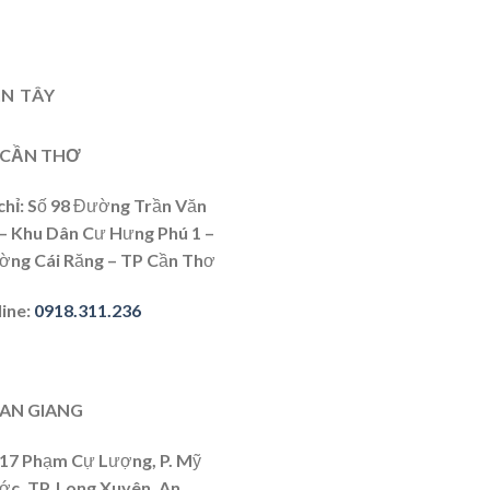
N TÂY
 CẦN THƠ
chỉ
: Số 98 Đường Trần Văn
 – Khu Dân Cư Hưng Phú 1 –
ờng Cái Răng – TP Cần Thơ
line
:
0918.311.236
 AN GIANG
417 Phạm Cự Lượng, P. Mỹ
ớc, TP. Long Xuyên, An