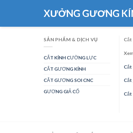
Skip
XƯỞNG GƯƠNG KÍ
to
content
SẢN PHẨM & DỊCH VỤ
Cắt
Xem
CẮT KÍNH CƯỜNG LỰC
Cắt 
CẮT GƯƠNG KÍNH
CẮT GƯƠNG SOI CNC
Cắt
GƯƠNG GIẢ CỔ
Cắt 