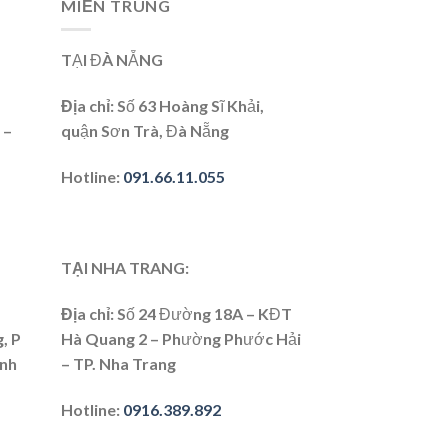
MIỀN TRUNG
TẠI ĐÀ NẴNG
Địa chỉ:
Số 63 Hoàng Sĩ Khải,
 –
quận Sơn Trà, Đà Nẵng
Hotline:
091.66.11.055
TẠI NHA TRANG:
Địa chỉ
: Số 24 Đường 18A – KĐT
, P
Hà Quang 2 – Phường Phước Hải
ình
– TP. Nha Trang
Hotline
:
0916.389.892