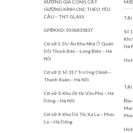
XƯỞNG GIA CÔNG CẮT
MI
GƯƠNG KÍNH CNC THEO YÊU
CẦU – TNT GLASS
TẠI
GPĐKKD
: 0106833837
Số 
Khư
Cơ sở 1:
Dự Án Khu Nhà Ở Quân
Hà 
Đội Thạch Bàn – Long Biên – Hà
Nội
Hot
Cơ sở 2
: Số 317 Trường Chinh –
Thanh Xuân – Hà Nội
TẠI
Cơ sở 3:
Khu đô thị Văn Phú – Hà
Đông – Hà Nội
Địa 
Mari
Cơ sở 4
: Khu Đô Thị Xa La – Phúc
Phò
La – Hà Đông
Hot