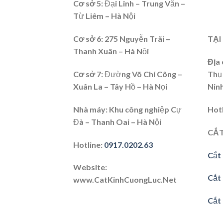
Cơ sở 5:
Đại Linh – Trung Văn –
Từ Liêm – Hà Nội
Cơ sở 6
: 275 Nguyễn Trãi –
TẠI
Thanh Xuân – Hà Nội
Địa 
Cơ sở 7
: Đường Võ Chí Công –
Thụ
Xuân La – Tây Hồ – Hà Nọi
Nin
Nhà máy:
Khu công nghiệp Cự
Hot
Đà – Thanh Oai – Hà Nội
CẮT
Hotline
:
0917.0202.63
Cắt 
Website
:
Cắt
www.CatKinhCuongLuc.Net
Cắt 