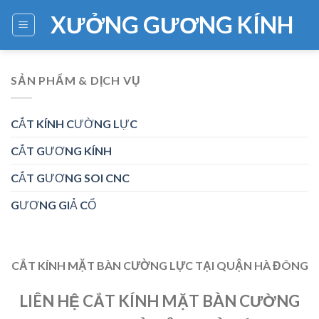
Skip
XƯỞNG GƯƠNG KÍNH
to
content
SẢN PHẨM & DỊCH VỤ
CẮT KÍNH CƯỜNG LỰC
CẮT GƯƠNG KÍNH
CẮT GƯƠNG SOI CNC
GƯƠNG GIẢ CỔ
CẮT KÍNH MẶT BÀN CƯỜNG LỰC TẠI QUẬN HÀ ĐÔNG
LIÊN HỆ CẮT KÍNH MẶT BÀN CƯỜNG