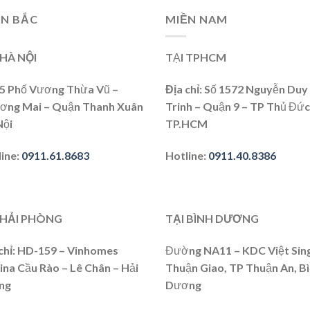
ỀN BẮC
MIỀN NAM
 HÀ NỘI
TẠI TPHCM
15 Phố Vương Thừa Vũ –
Địa chỉ:
Số 1572 Nguyễn Duy
ơng Mai – Quận Thanh Xuân
Trinh – Quận 9 – TP Thủ Đức
Nội
TP.HCM
line
:
0911.61.8683
Hotline:
0911.40.8386
 HẢI PHÒNG
TẠI BÌNH DƯƠNG
chỉ
: HD-159 – Vinhomes
Đường NA11 – KDC Việt Sing
na Cầu Rào – Lê Chân – Hải
Thuận Giao, TP Thuận An, B
ng
Dương