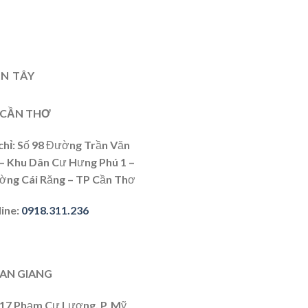
N TÂY
 CẦN THƠ
chỉ
: Số 98 Đường Trần Văn
 – Khu Dân Cư Hưng Phú 1 –
ờng Cái Răng – TP Cần Thơ
line
:
0918.311.236
 AN GIANG
417 Phạm Cự Lượng, P. Mỹ