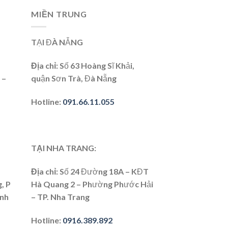
MIỀN TRUNG
TẠI ĐÀ NẴNG
Địa chỉ:
Số 63 Hoàng Sĩ Khải,
 –
quận Sơn Trà, Đà Nẵng
Hotline:
091.66.11.055
TẠI NHA TRANG:
Địa chỉ
: Số 24 Đường 18A – KĐT
, P
Hà Quang 2 – Phường Phước Hải
ình
– TP. Nha Trang
Hotline
:
0916.389.892