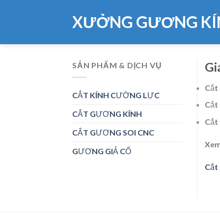
Skip
XƯỞNG GƯƠNG KÍ
to
content
Gi
SẢN PHẨM & DỊCH VỤ
Cắt
CẮT KÍNH CƯỜNG LỰC
Cắt
CẮT GƯƠNG KÍNH
Cắt
CẮT GƯƠNG SOI CNC
Xem
GƯƠNG GIẢ CỔ
Cắt 