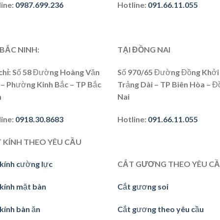
line
:
0987.699.236
Hotline:
091.66.11.055
 BẮC NINH:
TẠI ĐỒNG NAI
chỉ
: Số 58 Đường Hoàng Văn
Số 970/65 Đường Đồng Khởi 
 – Phường Kinh Bắc – TP Bắc
Trảng Dài – TP Biên Hòa – Đ
h
Nai
line
:
0918.30.8683
Hotline
:
091.66.11.055
 KÍNH THEO YÊU CẦU
kính cường lực
CẮT GƯƠNG THEO YÊU C
 kính mặt bàn
Cắt gương soi
kính bàn ăn
Cắt gương theo yêu cầu