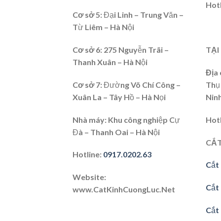
Hot
Cơ sở 5:
Đại Linh – Trung Văn –
Từ Liêm – Hà Nội
Cơ sở 6
: 275 Nguyễn Trãi –
TẠI
Thanh Xuân – Hà Nội
Địa 
Cơ sở 7
: Đường Võ Chí Công –
Thụ
Xuân La – Tây Hồ – Hà Nọi
Nin
Nhà máy:
Khu công nghiệp Cự
Hot
Đà – Thanh Oai – Hà Nội
CẮT
Hotline
:
0917.0202.63
Cắt 
Website
:
Cắt
www.CatKinhCuongLuc.Net
Cắt 