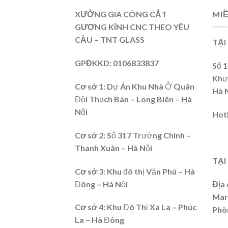
XƯỞNG GIA CÔNG CẮT
MI
GƯƠNG KÍNH CNC THEO YÊU
CẦU – TNT GLASS
TẠI
GPĐKKD
: 0106833837
Số 
Khư
Cơ sở 1:
Dự Án Khu Nhà Ở Quân
Hà 
Đội Thạch Bàn – Long Biên – Hà
Nội
Hot
Cơ sở 2
: Số 317 Trường Chinh –
Thanh Xuân – Hà Nội
TẠI
Cơ sở 3:
Khu đô thị Văn Phú – Hà
Đông – Hà Nội
Địa 
Mari
Cơ sở 4
: Khu Đô Thị Xa La – Phúc
Phò
La – Hà Đông