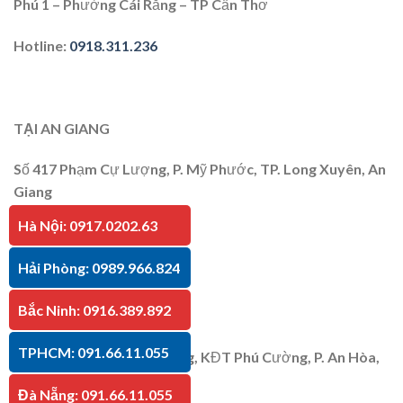
Phú 1 – Phường Cái Răng – TP Cần Thơ
Hotline
:
0918.311.236
TẠI AN GIANG
Số 417 Phạm Cự Lượng, P. Mỹ Phước, TP. Long Xuyên, An
Giang
Hà Nội: 0917.0202.63
Hotline
:
091.66.11.055
Hải Phòng: 0989.966.824
Bắc Ninh: 0916.389.892
TẠI KIÊN GIANG
TPHCM: 091.66.11.055
P30 Căn 07 Trần Bạch Đằng, KĐT Phú Cường, P. An Hòa,
TP. Rạch Giá, Kiên Giang
Đà Nẵng: 091.66.11.055