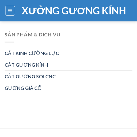
Skip
XƯỞNG GƯƠNG KÍNH
to
content
SẢN PHẨM & DỊCH VỤ
CẮT KÍNH CƯỜNG LỰC
CẮT GƯƠNG KÍNH
CẮT GƯƠNG SOI CNC
GƯƠNG GIẢ CỔ