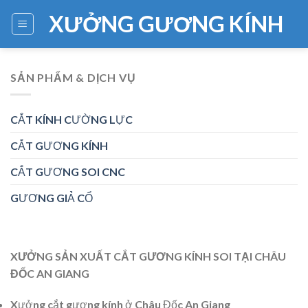
Skip
XƯỞNG GƯƠNG KÍNH
to
content
SẢN PHẨM & DỊCH VỤ
CẮT KÍNH CƯỜNG LỰC
CẮT GƯƠNG KÍNH
CẮT GƯƠNG SOI CNC
GƯƠNG GIẢ CỔ
XƯỞNG SẢN XUẤT CẮT GƯƠNG KÍNH SOI TẠI CHÂU
ĐỐC AN GIANG
Xưởng cắt gương kính ở Châu Đốc An Giang