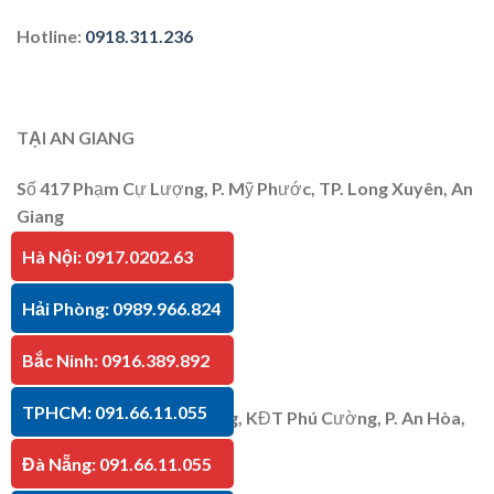
Hotline
:
0918.311.236
TẠI AN GIANG
Số 417 Phạm Cự Lượng, P. Mỹ Phước, TP. Long Xuyên, An
Giang
Hà Nội: 0917.0202.63
Hotline
:
091.66.11.055
Hải Phòng: 0989.966.824
Bắc Ninh: 0916.389.892
TẠI KIÊN GIANG
TPHCM: 091.66.11.055
P30 Căn 07 Trần Bạch Đằng, KĐT Phú Cường, P. An Hòa,
TP. Rạch Giá, Kiên Giang
Đà Nẵng: 091.66.11.055