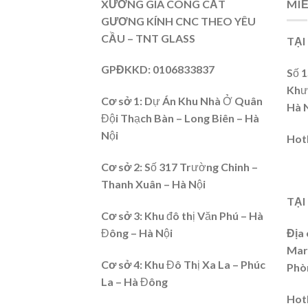
XƯỞNG GIA CÔNG CẮT
MI
GƯƠNG KÍNH CNC THEO YÊU
CẦU – TNT GLASS
TẠI
GPĐKKD
: 0106833837
Số 
Khư
Cơ sở 1:
Dự Án Khu Nhà Ở Quân
Hà 
Đội Thạch Bàn – Long Biên – Hà
Nội
Hot
Cơ sở 2
: Số 317 Trường Chinh –
Thanh Xuân – Hà Nội
TẠI
Cơ sở 3:
Khu đô thị Văn Phú – Hà
Đông – Hà Nội
Địa 
Mari
Cơ sở 4
: Khu Đô Thị Xa La – Phúc
Phò
La – Hà Đông
Hot