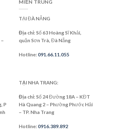
MIỀN TRUNG
TẠI ĐÀ NẴNG
Địa chỉ:
Số 63 Hoàng Sĩ Khải,
 –
quận Sơn Trà, Đà Nẵng
Hotline:
091.66.11.055
TẠI NHA TRANG:
Địa chỉ
: Số 24 Đường 18A – KĐT
, P
Hà Quang 2 – Phường Phước Hải
ình
– TP. Nha Trang
Hotline
:
0916.389.892