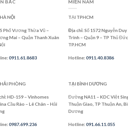
ỀN BẮC
MIỀN NAM
 HÀ NỘI
TẠI TPHCM
15 Phố Vương Thừa Vũ –
Địa chỉ:
Số 1572 Nguyễn Duy
ơng Mai – Quận Thanh Xuân
Trinh – Quận 9 – TP Thủ Đức
Nội
TP.HCM
line
:
0911.61.8683
Hotline:
0911.40.8386
 HẢI PHÒNG
TẠI BÌNH DƯƠNG
chỉ
: HD-159 – Vinhomes
Đường NA11 – KDC Việt Sing
na Cầu Rào – Lê Chân – Hải
Thuận Giao, TP Thuận An, B
ng
Dương
line
:
0987.699.236
Hotline:
091.66.11.055