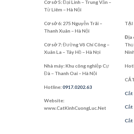
Cơ sở 5:
Đại Linh – Trung Văn –
Từ Liêm – Hà Nội
Cơ sở 6
: 275 Nguyễn Trãi –
TẠI
Thanh Xuân – Hà Nội
Địa 
Cơ sở 7
: Đường Võ Chí Công –
Thụ
Xuân La – Tây Hồ – Hà Nọi
Nin
Nhà máy:
Khu công nghiệp Cự
Hot
Đà – Thanh Oai – Hà Nội
CẮT
Hotline
:
0917.0202.63
Cắt 
Website
:
Cắt
www.CatKinhCuongLuc.Net
Cắt 