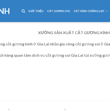
NH
GIỚI THIỆU
CẮT GƯƠNG SOI
CẮT KÍNH CƯỜNG LỰC
XƯỞNG SẢN XUẤT CẮT GƯƠNG KÍNH SO
g cắt gương kính ở Gia Lai nhận gia công cắt gương soi ở Gia
h hàng quan tâm dịch vụ cắt gương soi Gia Lai tại xưởng gươn