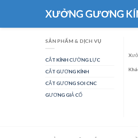
Skip
XƯỞNG GƯƠNG KÍ
to
content
SẢN PHẨM & DỊCH VỤ
Xưởn
CẮT KÍNH CƯỜNG LỰC
Khác
CẮT GƯƠNG KÍNH
CẮT GƯƠNG SOI CNC
GƯƠNG GIẢ CỔ