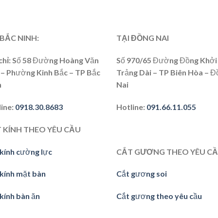
 BẮC NINH:
TẠI ĐỒNG NAI
chỉ
: Số 58 Đường Hoàng Văn
Số 970/65 Đường Đồng Khởi 
 – Phường Kinh Bắc – TP Bắc
Trảng Dài – TP Biên Hòa – Đ
h
Nai
line
:
0918.30.8683
Hotline
:
091.66.11.055
 KÍNH THEO YÊU CẦU
kính cường lực
CẮT GƯƠNG THEO YÊU C
 kính mặt bàn
Cắt gương soi
kính bàn ăn
Cắt gương theo yêu cầu