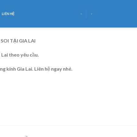
LIÊN HỆ
-
-
I TẠI GIA LAI
 Lai theo yêu cầu.
g kính Gia Lai. Liên hệ ngay nhé.