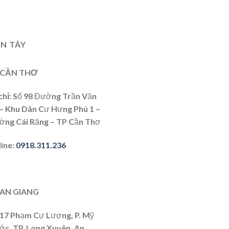
N TÂY
 CẦN THƠ
chỉ
: Số 98 Đường Trần Văn
 – Khu Dân Cư Hưng Phú 1 –
ờng Cái Răng – TP Cần Thơ
line
:
0918.311.236
 AN GIANG
417 Phạm Cự Lượng, P. Mỹ
ớc, TP. Long Xuyên, An