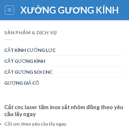
Skip
XƯỞNG GƯƠNG KÍNH
to
content
SẢN PHẨM & DỊCH VỤ
CẮT KÍNH CƯỜNG LỰC
CẮT GƯƠNG KÍNH
CẮT GƯƠNG SOI CNC
GƯƠNG GIẢ CỔ
Cắt cnc laser tấm inox sắt nhôm đồng theo yêu
cầu lấy ngay
Cắt cnc theo yêu cầu lấy ngay