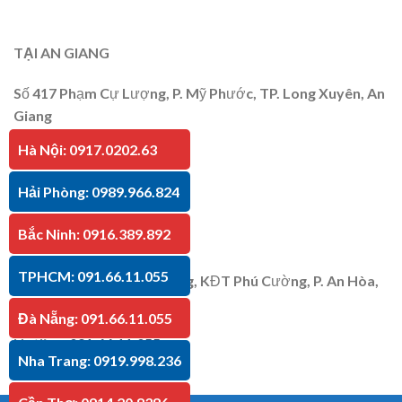
TẠI AN GIANG
Số 417 Phạm Cự Lượng, P. Mỹ Phước, TP. Long Xuyên, An
Giang
Hà Nội: 0917.0202.63
Hotline
:
091.66.11.055
Hải Phòng: 0989.966.824
Bắc Ninh: 0916.389.892
TẠI KIÊN GIANG
TPHCM: 091.66.11.055
P30 Căn 07 Trần Bạch Đằng, KĐT Phú Cường, P. An Hòa,
TP. Rạch Giá, Kiên Giang
Đà Nẵng: 091.66.11.055
Hotline
:
091.66.11.055
Nha Trang: 0919.998.236