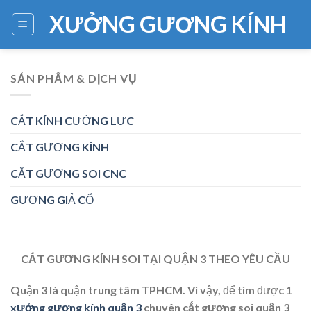
Skip
XƯỞNG GƯƠNG KÍNH
to
content
SẢN PHẨM & DỊCH VỤ
CẮT KÍNH CƯỜNG LỰC
CẮT GƯƠNG KÍNH
CẮT GƯƠNG SOI CNC
GƯƠNG GIẢ CỔ
CẮT GƯƠNG KÍNH SOI TẠI QUẬN 3 THEO YÊU CẦU
Quận 3 là quận trung tâm TPHCM. Vì vậy, để tìm được 1
xưởng gương kính quận 3
chuyên
cắt gương soi quận 3