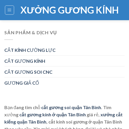
Skip
XƯỞNG GƯƠNG KÍNH
to
content
SẢN PHẨM & DỊCH VỤ
CẮT KÍNH CƯỜNG LỰC
CẮT GƯƠNG KÍNH
CẮT GƯƠNG SOI CNC
GƯƠNG GIẢ CỔ
Bạn đang tìm chỗ
cắt gương soi quận Tân Bình
. Tìm
xưởng
cắt gương kính ở quận Tân Bình
giá rẻ,
xưởng cắt
kiếng quận Tân Bình
,
cắt kính soi gương ở quận Tân Bình
theo yêu cầu. Xin mời quý khách hàng, đại lý và nhà phân