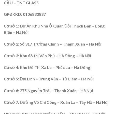
CẦU – TNT GLASS
GPĐKKD
: 0106833837
Cơ sở 1:
Dự Án Khu Nhà Ở Quân Đội Thạch Bàn – Long
Biên – Hà Nội
Cơ sở 2
: Số 317 Trường Chinh – Thanh Xuân – Hà Nội
Cơ sở 3:
Khu đô thị Văn Phú – Hà Đông – Hà Nội
Cơ sở 4
: Khu Đô Thị Xa La – Phúc La – Hà Đông
Cơ sở 5:
Đại Linh – Trung Văn – Từ Liêm – Hà Nội
Cơ sở 6
: 275 Nguyễn Trãi – Thanh Xuân – Hà Nội
Cơ sở 7
: Đường Võ Chí Công – Xuân La – Tây Hồ – Hà Nọi
Nhà máy:
Khu công nghiệp Cự Đà – Thanh Oai – Hà Nội