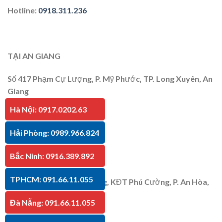
Hotline
:
0918.311.236
TẠI AN GIANG
Số 417 Phạm Cự Lượng, P. Mỹ Phước, TP. Long Xuyên, An
Giang
Hà Nội: 0917.0202.63
Hotline
:
091.66.11.055
Hải Phòng: 0989.966.824
Bắc Ninh: 0916.389.892
TẠI KIÊN GIANG
TPHCM: 091.66.11.055
P30 Căn 07 Trần Bạch Đằng, KĐT Phú Cường, P. An Hòa,
TP. Rạch Giá, Kiên Giang
Đà Nẵng: 091.66.11.055
Hotline
:
091.66.11.055