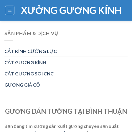
Skip
XƯỞNG GƯƠNG KÍNH
to
content
SẢN PHẨM & DỊCH VỤ
CẮT KÍNH CƯỜNG LỰC
CẮT GƯƠNG KÍNH
CẮT GƯƠNG SOI CNC
GƯƠNG GIẢ CỔ
GƯƠNG DÁN TƯỜNG TẠI BÌNH THUẬN
Bạn đang tìm xưởng sản xuất gương chuyên sản xuất