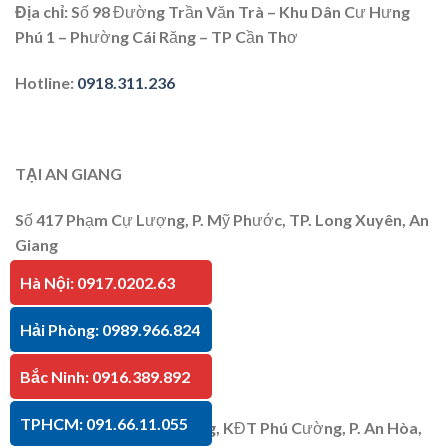
Địa chỉ
: Số 98 Đường Trần Văn Trà – Khu Dân Cư Hưng
Phú 1 – Phường Cái Răng – TP Cần Thơ
Hotline
:
0918.311.236
TẠI AN GIANG
Số 417 Phạm Cự Lượng, P. Mỹ Phước, TP. Long Xuyên, An
Giang
Hà Nội: 0917.0202.63
Hotline
:
091.66.11.055
Hải Phòng: 0989.966.824
Bắc Ninh: 0916.389.892
TẠI KIÊN GIANG
TPHCM: 091.66.11.055
P30 Căn 07 Trần Bạch Đằng, KĐT Phú Cường, P. An Hòa,