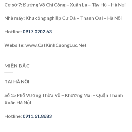
Cơ sở 7
: Đường Võ Chí Công – Xuân La – Tây Hồ – Hà Nọi
Nhà máy:
Khu công nghiệp Cự Đà – Thanh Oai – Hà Nội
Hotline
:
0917.0202.63
Website
: www.CatKinhCuongLuc.Net
MIỀN BẮC
TẠI HÀ NỘI
Số 15 Phố Vương Thừa Vũ – Khương Mai – Quận Thanh
Xuân Hà Nội
Hotline
:
0911.61.8683