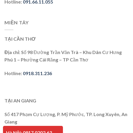
Hotline
:
091.66.11.055
MIỀN TÂY
TẠI CẦN THƠ
Địa chỉ
: Số 98 Đường Trần Văn Trà – Khu Dân Cư Hưng
Phú 1 – Phường Cái Răng – TP Cần Thơ
Hotline
:
0918.311.236
TẠI AN GIANG
Số 417 Phạm Cự Lượng, P. Mỹ Phước, TP. Long Xuyên, An
Giang
Hà Nội: 0917.0202.63