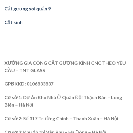
Cắt gương soi quận 9
Cắt kính
XƯỞNG GIA CÔNG CẮT GƯƠNG KÍNH CNC THEO YÊU
CẦU – TNT GLASS
GPĐKKD
: 0106833837
Cơ sở 1:
Dự Án Khu Nhà Ở Quân Đội Thạch Bàn – Long
Biên – Hà Nội
Cơ sở 2
: Số 317 Trường Chinh – Thanh Xuân – Hà Nội
Cơ sở 3:
Khu đô thị Văn Phú – Hà Đông – Hà Nội