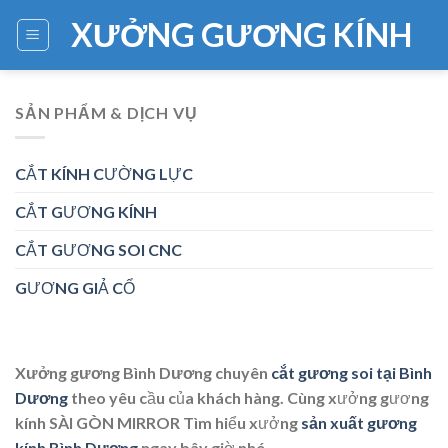
Skip
XƯỞNG GƯƠNG KÍNH
to
content
SẢN PHẨM & DỊCH VỤ
CẮT KÍNH CƯỜNG LỰC
CẮT GƯƠNG KÍNH
CẮT GƯƠNG SOI CNC
GƯƠNG GIẢ CỔ
Xưởng gương Bình Dương
chuyên
cắt gương soi tại Bình
Dương
theo yêu cầu của khách hàng. Cùng xưởng gương
kính SÀI GÒN MIRROR Tìm hiểu xưởng
sản xuất gương
kính Bình Dương
ngay bây giờ nhé.