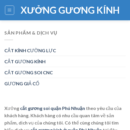
Skip
XƯỞNG GƯƠNG KÍNH
to
content
SẢN PHẨM & DỊCH VỤ
CẮT KÍNH CƯỜNG LỰC
CẮT GƯƠNG KÍNH
CẮT GƯƠNG SOI CNC
GƯƠNG GIẢ CỔ
Xưởng
cắt gương soi quận Phú Nhuận
theo yêu cầu của
khách hàng. Khách hàng có nhu cầu quan tâm về sản
phẩm, dịch vụ của chúng tôi. Có thể cùng chúng tôi tìm
hiểu dịch vụ
cắt gương kính ở quận Phú Nhuận
tại đây