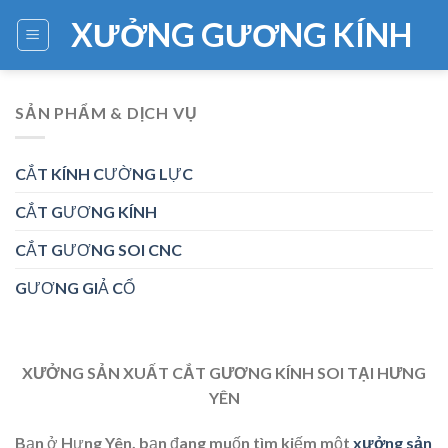
Skip
XƯỞNG GƯƠNG KÍNH
to
content
SẢN PHẨM & DỊCH VỤ
CẮT KÍNH CƯỜNG LỰC
CẮT GƯƠNG KÍNH
CẮT GƯƠNG SOI CNC
GƯƠNG GIẢ CỔ
XƯỞNG SẢN XUẤT CẮT GƯƠNG KÍNH SOI TẠI HƯNG
YÊN
Bạn ở Hưng Yên, bạn đang muốn tìm kiếm một
xưởng sản