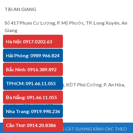
TẠI AN GIANG
Số 417 Phạm Cự Lượng, P. Mỹ Phước, TP. Long Xuyên, An
Giang
Hà Nội: 0917.0202.63
Hotline
:
091.66.11.055
Hải Phòng: 0989.966.824
Bắc Ninh: 0916.389.892
TẠI KIÊN GIANG
TPHCM: 091.66.11.055
P30 Căn 07 Trần Bạch Đằng, KĐT Phú Cường, P. An Hòa,
TP. Rạch Giá, Kiên Giang
Đà Nẵng: 091.66.11.055
Hotline
:
091.66.11.055
Nha Trang: 0919.998.236
Cần Thơ: 0914.20.8386
Copyright 2026 ©
GIA CÔNG CẮT GƯƠNG KÍNH CNC THEO