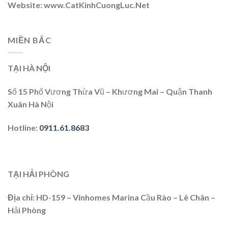
Website
: www.CatKinhCuongLuc.Net
MIỀN BẮC
TẠI HÀ NỘI
Số 15 Phố Vương Thừa Vũ – Khương Mai – Quận Thanh
Xuân Hà Nội
Hotline
:
0911.61.8683
TẠI HẢI PHÒNG
Địa chỉ
: HD-159 – Vinhomes Marina Cầu Rào – Lê Chân –
Hải Phòng